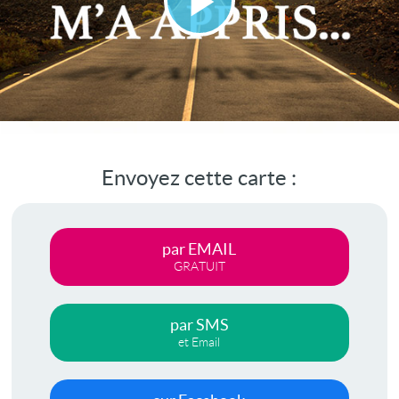
Lire
la
vidéo
Envoyez cette carte :
par EMAIL
GRATUIT
par SMS
et Email