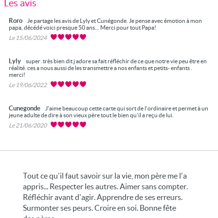
Les avis
Roro
Je partage les avis de Lyly et Cunégonde. Je pense avec émotion à mon
papa, décédé voici presque 50 ans... Merci pour tout Papa!
Le 15/06/2024
Lyly
super .très bien dit j adore sa fait réfléchir de ce que notre vie peu être en
réalité. ces a nous aussi de les transmettre a nos enfants et petits- enfants .
merci!
Le 19/06/2022
Cunegonde
J'aime beaucoup cette carte qui sort de l'ordinaire et permet à un
jeune adulte de dire à son vieux père tout le bien qu'il a reçu de lui.
Le 21/06/2020
Tout ce qu'il faut savoir sur la vie, mon père me l'a
appris... Respecter les autres. Aimer sans compter.
Réfléchir avant d'agir. Apprendre de ses erreurs.
Surmonter ses peurs. Croire en soi. Bonne fête