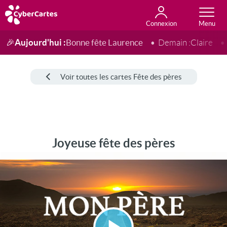
Connexion
Anniversaire
Fête du jour
Amour
Amitié
Merci
Toutes les cartes
Aujourd'hui :
Bonne fête Laurence
🎉
Demain :
Claire
Voir toutes les cartes Fête des pères
Joyeuse fête des pères