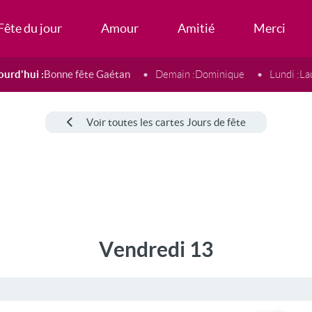
Fête du jour
Amour
Amitié
Merci
ourd'hui :
Bonne fête Gaétan
Demain :
Dominique
Lundi :
La
Voir toutes les cartes Jours de fête
Vendredi 13