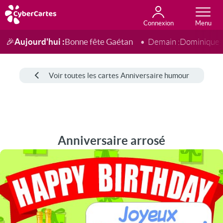
Connexion
Anniversaire
Fête du jour
Amour
Amitié
Merci
Toutes les cartes
Aujourd'hui :
Bonne fête Gaétan
🎉
Demain :
Dominique
Voir toutes les cartes Anniversaire humour
Anniversaire arrosé