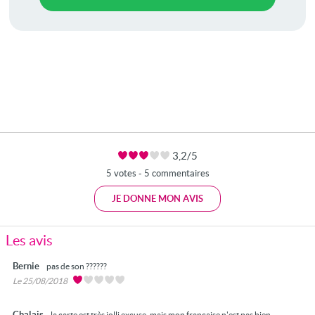
3,2/5
5 votes - 5 commentaires
JE DONNE MON AVIS
Les avis
Bernie
pas de son ??????
Le 25/08/2018
Chalais
la carte est très jolli excuse, mais mon francaise n'est pas bien