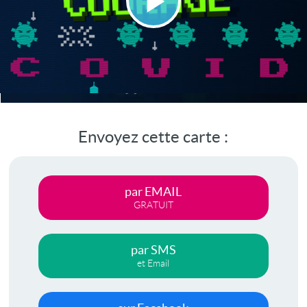
Lire
la
vidéo
Envoyez cette carte :
par EMAIL
GRATUIT
par SMS
et Email