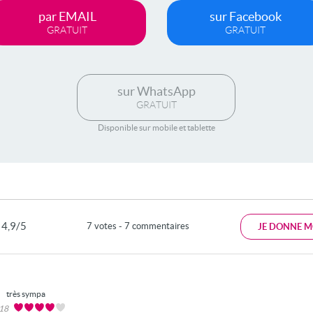
par EMAIL
sur Facebook
GRATUIT
GRATUIT
sur WhatsApp
GRATUIT
Disponible sur mobile et tablette
4,9/5
7 votes - 7 commentaires
JE DONNE M
E
très sympa
018