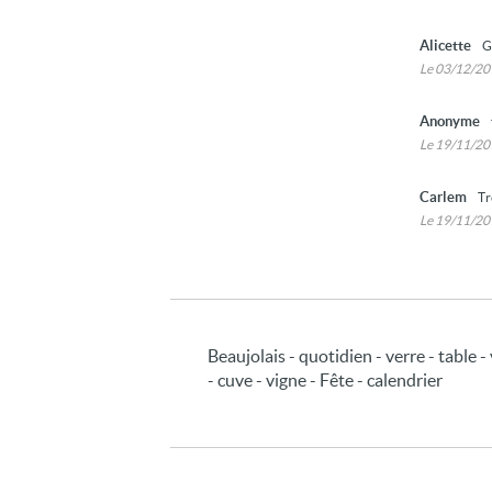
Alicette
G
Le 03/12/2
Anonyme
Le 19/11/2
Carlem
Tr
Le 19/11/2
Beaujolais - quotidien - verre - table - 
- cuve - vigne - Fête - calendrier