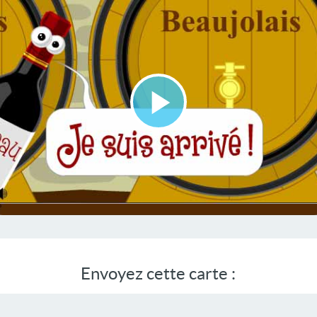
Lire
la
vidéo
Envoyez cette carte :