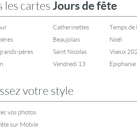
Jours de fête
 les cartes
our
Catherinettes
Temps de 
pères
Beaujolais
Noël
 grands-pères
Saint Nicolas
Voeux 20
en
Vendredi 13
Epiphanie
ssez votre style
vec vos photos
fête sur Mobile