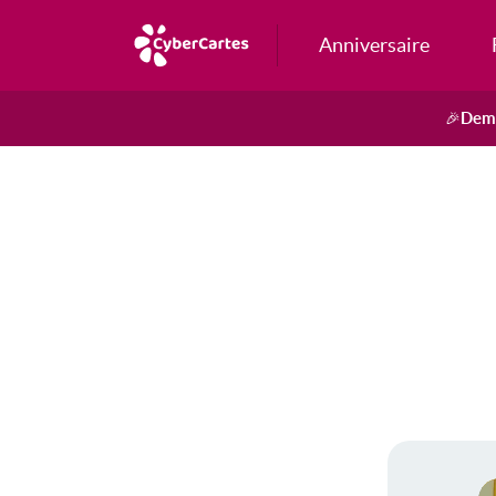
Anniversaire
Dema
🎉