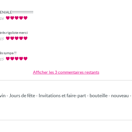
ENIALE!!!!!!!!!!!!!!!!!!
016
très rigolote merci
015
ès sympa !!
015
Afficher les 3 commentaires restants
vin - Jours de fête - Invitations et faire-part - bouteille - nouveau -