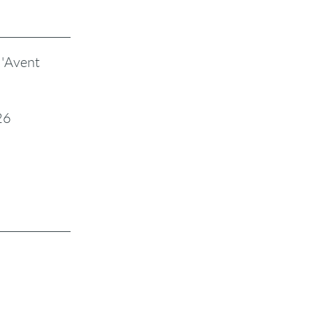
l'Avent
26