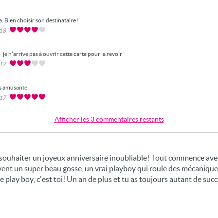
 Bien choisir son destinataire !
018
je n'arrive pas à ouvrir cette carte pour la revoir
017
s amusante
017
Afficher les 3 commentaires restants
 souhaiter un joyeux anniversaire inoubliable! Tout commence av
ivent un super beau gosse, un vrai playboy qui roule des mécaniques
e play boy, c'est toi! Un an de plus et tu as toujours autant de succ