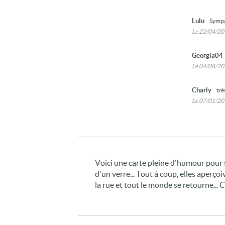
Lulu
Sympa.
Le 22/04/2
Georgia04
Le 04/08/2
Charly
trè
Le 07/01/2
Voici une carte pleine d'humour pour
d'un verre... Tout à coup, elles aperço
la rue et tout le monde se retourne... C