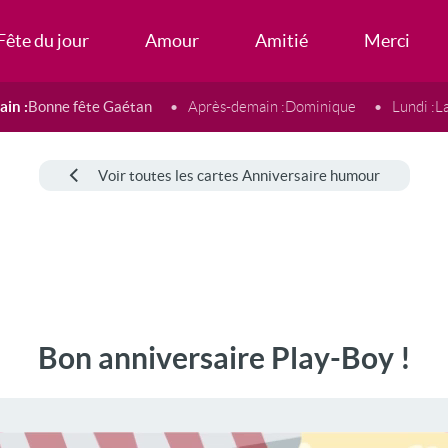
Fête du jour
Amour
Amitié
Merci
in :
Bonne fête Gaétan
Après-demain :
Dominique
Lundi :
L
Voir toutes les cartes Anniversaire humour
Bon anniversaire Play-Boy !