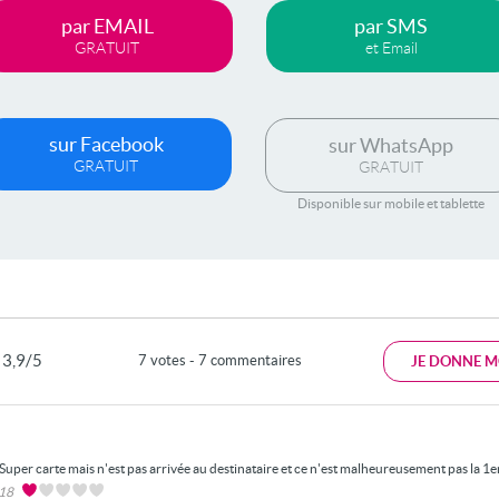
par EMAIL
par SMS
GRATUIT
et Email
sur Facebook
sur WhatsApp
GRATUIT
GRATUIT
Disponible sur mobile et tablette
3,9/5
7 votes - 7 commentaires
JE DONNE M
Super carte mais n'est pas arrivée au destinataire et ce n'est malheureusement pas la 1er
018