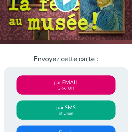
Lire
la
vidéo
Envoyez cette carte :
par EMAIL
GRATUIT
par SMS
et Email