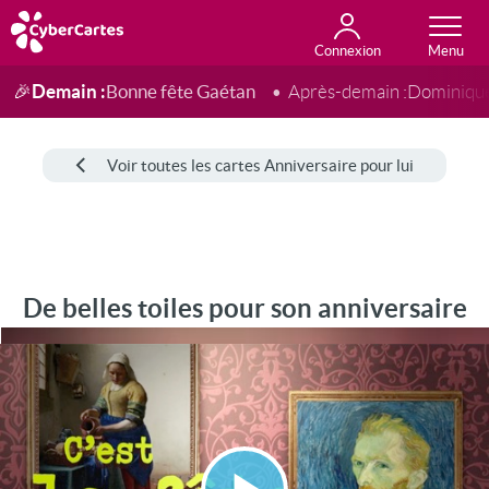
Connexion
Anniversaire
Fête du jour
Amour
Amitié
Merci
Toutes les cartes
Demain :
Bonne fête Gaétan
🎉
Après-demain :
Dominiqu
Voir toutes les cartes Anniversaire pour lui
De belles toiles pour son anniversaire