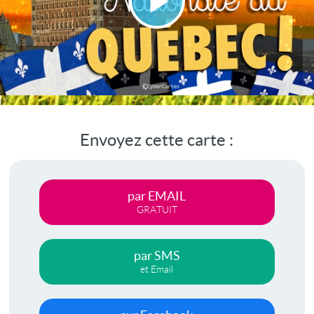
Lire
la
vidéo
Envoyez cette carte :
par EMAIL
GRATUIT
par SMS
et Email