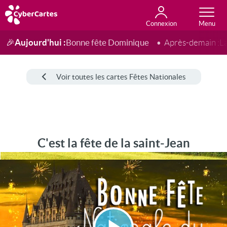
Connexion
Anniversaire
Fête du jour
Amour
Amitié
Merci
Toutes les cartes
Aujourd'hui :
Bonne fête Dominique
🎉
Après-demain :
L
Voir toutes les cartes Fêtes Nationales
C'est la fête de la saint-Jean