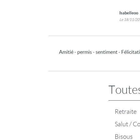
Isabelleoo
Le 18/11/2
Amitié - permis - sentiment - Félicitati
Toutes
Retraite
Salut / C
Bisous