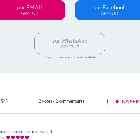
par EMAIL
sur Facebook
GRATUIT
GRATUIT
sur WhatsApp
GRATUIT
Disponible sur mobile et tablette
5/5
2 votes - 2 commentaires
JE DONNE M
bavo mathieu mais sois prudend
013