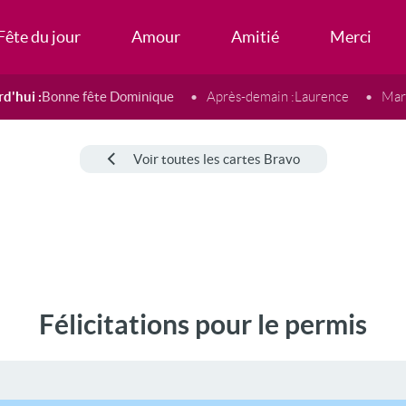
Fête du jour
Amour
Amitié
Merci
d'hui :
Bonne fête Dominique
Après-demain :
Laurence
Mard
Voir toutes les cartes Bravo
Félicitations pour le permis