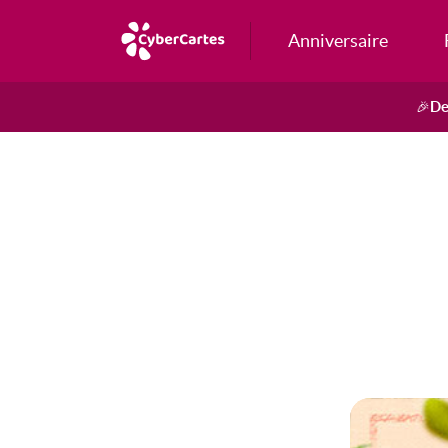
Anniversaire
De
🎉