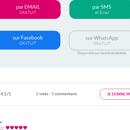
par EMAIL
par SMS
GRATUIT
et Email
sur Facebook
sur WhatsApp
GRATUIT
GRATUIT
Disponible sur mobile et tablette
4,5/5
2 votes - 1 commentaire
JE DONNE M
e
022