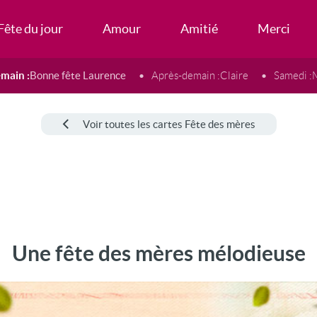
Fête du jour
Amour
Amitié
Merci
main :
Bonne fête Laurence
Après-demain :
Claire
Samedi :
Voir toutes les cartes Fête des mères
Une fête des mères mélodieuse