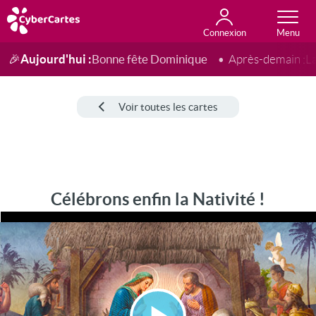
Connexion
Anniversaire
Fête du jour
Amour
Amitié
Merci
Toutes les cartes
Aujourd'hui :
Bonne fête Dominique
🎉
Après-demain :
L
Voir toutes les cartes
Célébrons enfin la Nativité !