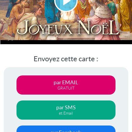
Lire
la
vidéo
Envoyez cette carte :
par EMAIL
GRATUIT
par SMS
et Email