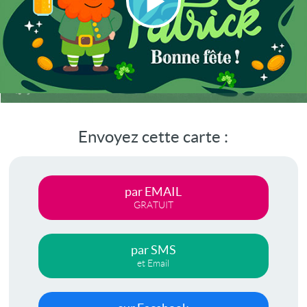
Lire
la
vidéo
Envoyez cette carte :
par EMAIL
GRATUIT
par SMS
et Email