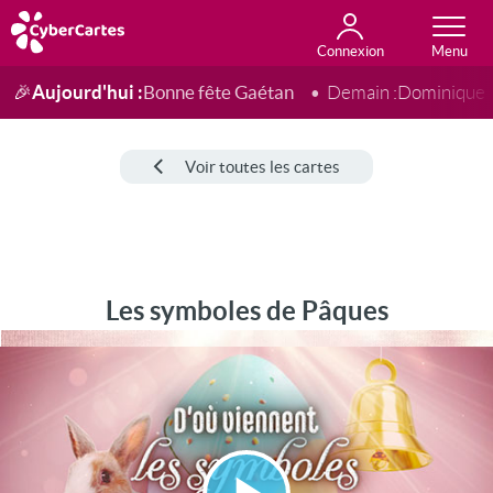
Connexion
Anniversaire
Fête du jour
Amour
Amitié
Merci
Toutes les cartes
Aujourd'hui :
Bonne fête Gaétan
🎉
Demain :
Dominique
Voir toutes les cartes
Les symboles de Pâques