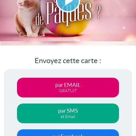
Lire
la
vidéo
Envoyez cette carte :
par EMAIL
GRATUIT
par SMS
et Email