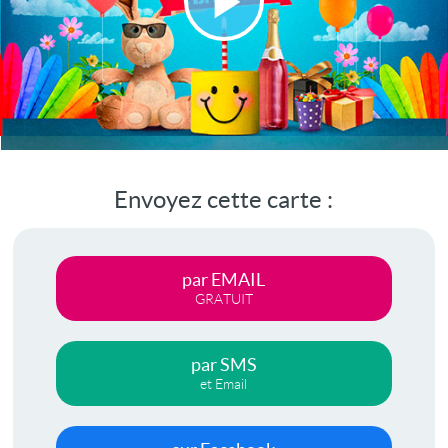
Lire
la
vidéo
Envoyez cette carte :
par EMAIL
GRATUIT
par SMS
et Email