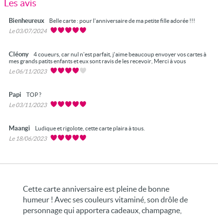
Les avis
Bienheureux
Belle carte : pour l'anniversaire de ma petite fille adorée !!!
Le 03/07/2024
Cléony
4 coueurs, car nul n'est parfait, j'aime beaucoup envoyer vos cartes à
mes grands patits enfants et eux sont ravis de les recevoir, Merci à vous
Le 06/11/2023
Papi
TOP ?
Le 03/11/2023
Maangi
Ludique et rigolote, cette carte plaira à tous.
Le 18/06/2023
Cette carte anniversaire est pleine de bonne
humeur ! Avec ses couleurs vitaminé, son drôle de
personnage qui apportera cadeaux, champagne,