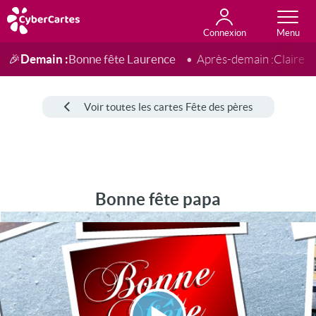
Connexion
Anniversaire
Fête du jour
Amour
Amitié
Merci
Toutes les cartes
Demain :
Bonne fête Laurence
🎉
Après-demain :
Claire
Voir toutes les cartes Fête des pères
Bonne fête papa