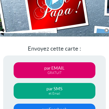
Lire
la
vidéo
Envoyez cette carte :
par EMAIL
GRATUIT
par SMS
et Email