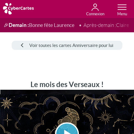
Connexion
Anniversaire
Fête du jour
Amour
Amitié
Merci
Toutes les cartes
Demain :
Bonne fête Laurence
🎉
Après-demain :
Claire
Voir toutes les cartes Anniversaire pour lui
Le mois des Verseaux !