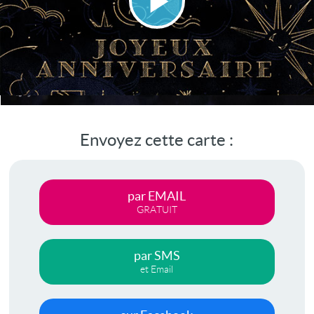
Lire
la
vidéo
Envoyez cette carte :
par EMAIL
GRATUIT
par SMS
et Email