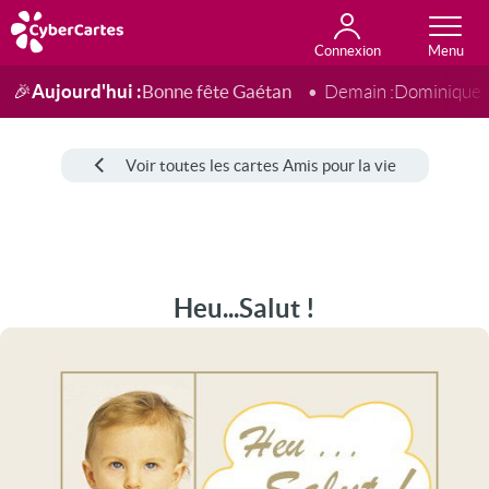
Connexion
Anniversaire
Fête du jour
Amour
Amitié
Merci
Toutes les cartes
Aujourd'hui :
Bonne fête Gaétan
🎉
Demain :
Dominique
Voir toutes les cartes Amis pour la vie
Heu...Salut !