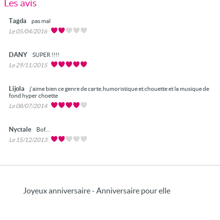
Les avis
Tagda
pas mal
Le 05/04/2016
DANY
SUPER !!!!
Le 29/11/2015
Lijola
j'aime bien ce genre de carte,humoristique et chouette et la musique de
fond hyper choette
Le 08/07/2014
Nyctale
Bof...
Le 15/12/2013
Joyeux anniversaire - Anniversaire pour elle