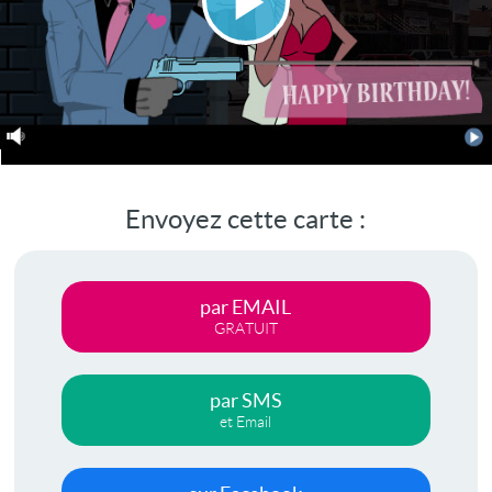
Lire
la
vidéo
Envoyez cette carte :
par EMAIL
GRATUIT
par SMS
et Email