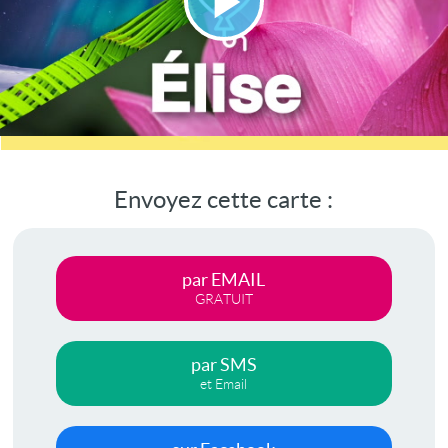
Lire
la
vidéo
Envoyez cette carte :
par EMAIL
GRATUIT
par SMS
et Email