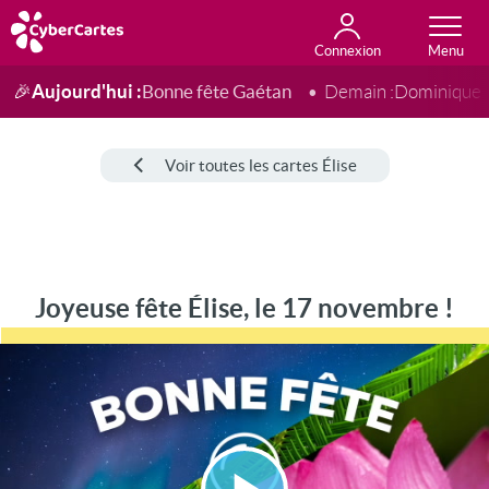
Connexion
Anniversaire
Fête du jour
Amour
Amitié
Merci
Toutes les cartes
Aujourd'hui :
Bonne fête Gaétan
🎉
Demain :
Dominique
Voir toutes les cartes Élise
Joyeuse fête Élise, le 17 novembre !