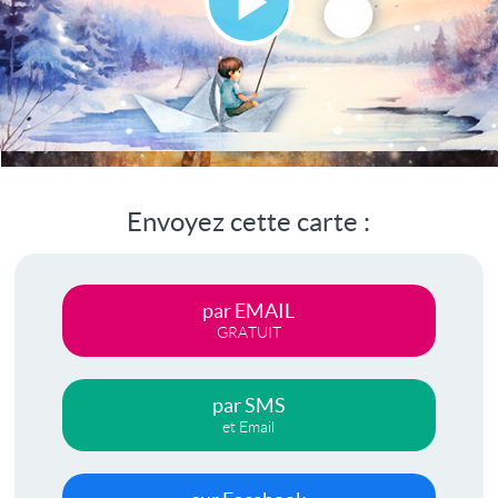
Lire
la
vidéo
Envoyez cette carte :
par EMAIL
GRATUIT
par SMS
et Email