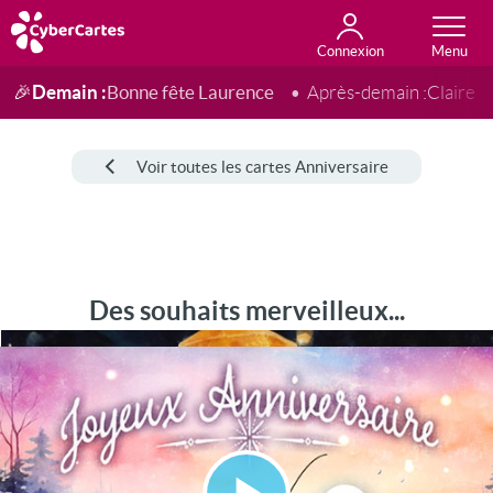
Connexion
Anniversaire
Fête du jour
Amour
Amitié
Merci
Toutes les cartes
Demain :
Bonne fête Laurence
🎉
Après-demain :
Claire
Voir toutes les cartes Anniversaire
Des souhaits merveilleux...