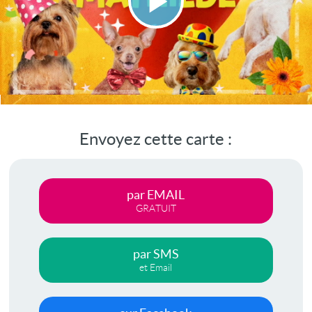
Lire
la
vidéo
Envoyez cette carte :
par EMAIL
GRATUIT
par SMS
et Email