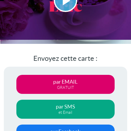
Lire
la
vidéo
Envoyez cette carte :
par EMAIL
GRATUIT
par SMS
et Email