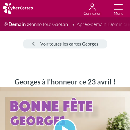
Connexion
Anniversaire
Fête du jour
Amour
Amitié
Merci
Toutes les cartes
Demain :
Bonne fête Gaétan
🎉
Après-demain :
Dominiqu
Voir toutes les cartes Georges
Georges à l'honneur ce 23 avril !