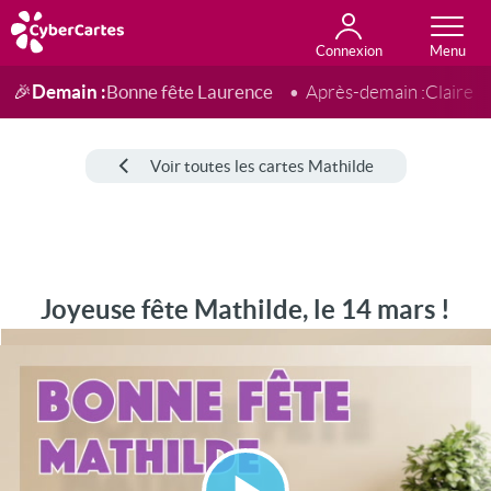
Connexion
Anniversaire
Fête du jour
Amour
Amitié
Merci
Toutes les cartes
Demain :
Bonne fête Laurence
🎉
Après-demain :
Claire
Voir toutes les cartes Mathilde
Joyeuse fête Mathilde, le 14 mars !