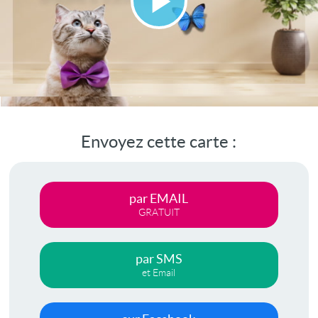
Lire
la
vidéo
Envoyez cette carte :
par EMAIL
GRATUIT
par SMS
et Email