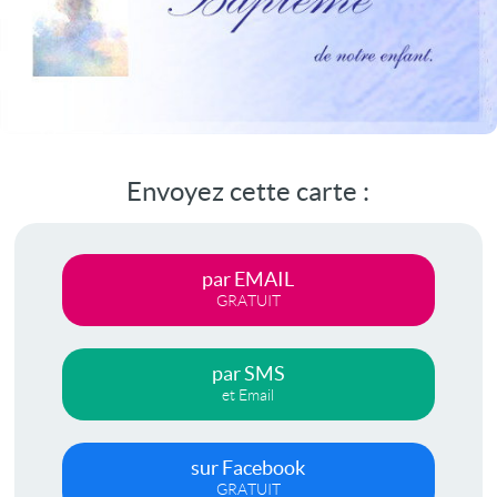
Envoyez cette carte :
par EMAIL
GRATUIT
par SMS
et Email
sur Facebook
GRATUIT