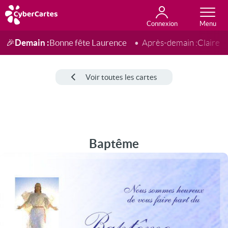
Connexion
Anniversaire
Fête du jour
Amour
Amitié
Merci
Toutes les cartes
Demain :
Bonne fête Laurence
🎉
Après-demain :
Claire
Voir toutes les cartes
Baptême