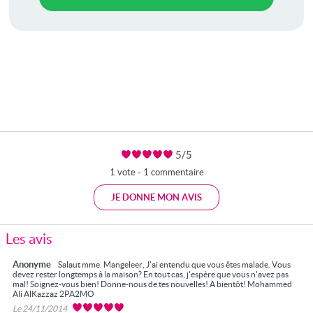
5/5
1 vote - 1 commentaire
JE DONNE MON AVIS
Les avis
Anonyme
Salaut mme. Mangeleer, J'ai entendu que vous êtes malade. Vous
devez rester longtemps à la maison? En tout cas, j'espère que vous n'avez pas
mal! Soignez-vous bien! Donne-nous de tes nouvelles! A bientôt! Mohammed
Ali AlKazzaz 2PA2MO
Le 24/11/2014