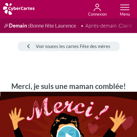
Connexion
Anniversaire
Fête du jour
Amour
Amitié
Merci
Toutes les cartes
Demain :
Bonne fête Laurence
🎉
Après-demain :
Claire
Voir toutes les cartes Fête des mères
Merci, je suis une maman comblée!