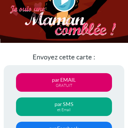
Lire
la
vidéo
Envoyez cette carte :
par EMAIL
GRATUIT
par SMS
et Email