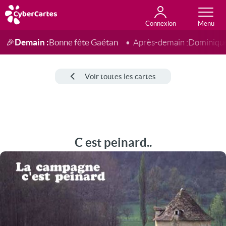
Connexion
Anniversaire
Fête du jour
Amour
Amitié
Merci
Toutes les cartes
Demain :
Bonne fête Gaétan
🎉
Après-demain :
Dominiqu
Voir toutes les cartes
C est peinard..