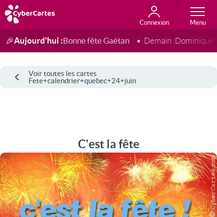
Connexion
Anniversaire
Fête du jour
Amour
Amitié
Merci
Toutes les cartes
Aujourd'hui :
Bonne fête Gaétan
🎉
Demain :
Dominique
Voir toutes les cartes
Fete+calendrier+quebec+24+juin
C'est la fête