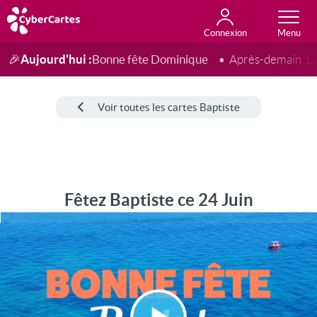
Connexion
Anniversaire
Fête du jour
Amour
Amitié
Merci
Toutes les cartes
Aujourd'hui :
Bonne fête Dominique
🎉
Après-demain :
L
Voir toutes les cartes Baptiste
Fêtez Baptiste ce 24 Juin