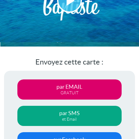
Lire
la
vidéo
Envoyez cette carte :
par EMAIL
GRATUIT
par SMS
et Email