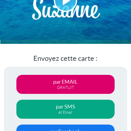
Lire
la
vidéo
Envoyez cette carte :
par EMAIL
GRATUIT
par SMS
et Email