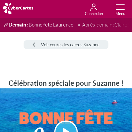
Connexion
Anniversaire
Fête du jour
Amour
Amitié
Merci
Toutes les cartes
Demain :
Bonne fête Laurence
🎉
Après-demain :
Claire
Voir toutes les cartes Suzanne
Célébration spéciale pour Suzanne !