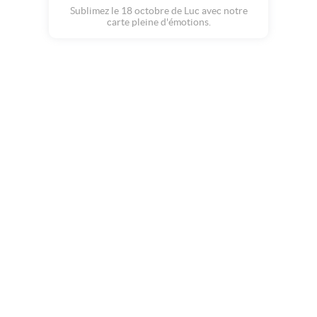
Sublimez le 18 octobre de Luc avec notre
carte pleine d'émotions.