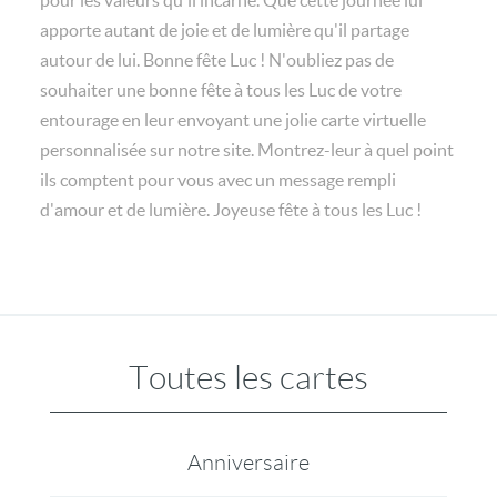
pour les valeurs qu'il incarne. Que cette journée lui
apporte autant de joie et de lumière qu'il partage
autour de lui. Bonne fête Luc ! N'oubliez pas de
souhaiter une bonne fête à tous les Luc de votre
entourage en leur envoyant une jolie carte virtuelle
personnalisée sur notre site. Montrez-leur à quel point
ils comptent pour vous avec un message rempli
d'amour et de lumière. Joyeuse fête à tous les Luc !
Toutes les cartes
Anniversaire