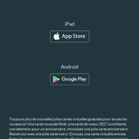
iPad
Android
Toujours plus de nouvelles jolies cartes virtuelles gratuites pour toutes les
occasions! Une carte musicale Noël, une carte de voeux 2027 scintillante,
une attention pour un anniversaire, choisissez une jolie carte anniversaire.
Remerciez avec une jolie carte merci. Envoyez une carte virtuelle animée,
faites-les sourire avec nos cartes virtuelles humour, communiquez avec les