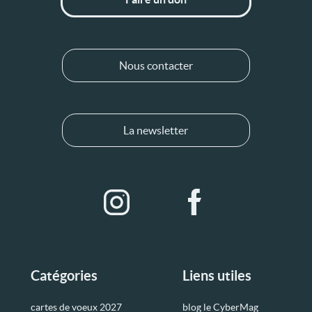
Nous contacter
La newsletter
Catégories
Liens utiles
cartes de voeux 2027
blog le CyberMag