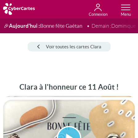
Connexion
Anniversaire
Fête du jour
Amour
Amitié
Merci
Toutes les cartes
Aujourd'hui :
Bonne fête Gaétan
🎉
Demain :
Dominique
Voir toutes les cartes Clara
Clara à l'honneur ce 11 Août !