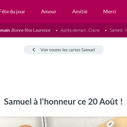
Fête du jour
Amour
Amitié
Merci
main :
Bonne fête Laurence
Après-demain :
Claire
Samedi :
Voir toutes les cartes Samuel
Samuel à l'honneur ce 20 Août !