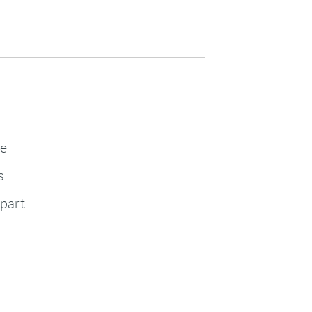
te
s
-part