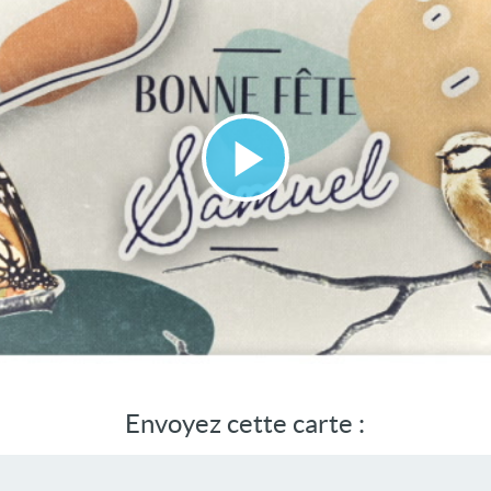
Lire
la
vidéo
Envoyez cette carte :