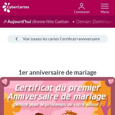
Connexion
Anniversaire
Fête du jour
Amour
Amitié
Merci
Toutes les cartes
Aujourd'hui :
Bonne fête Gaétan
🎉
Demain :
Dominique
Voir toutes les cartes Certificat+anniversaire
1er anniversaire de mariage