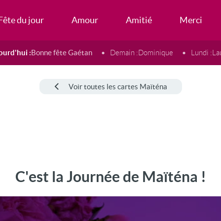
Fête du jour
Amour
Amitié
Merci
ourd'hui :
Bonne fête Gaétan
Demain :
Dominique
Lundi :
La
Voir toutes les cartes Maïténa
C'est la Journée de Maïténa !