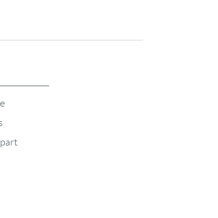
te
s
-part