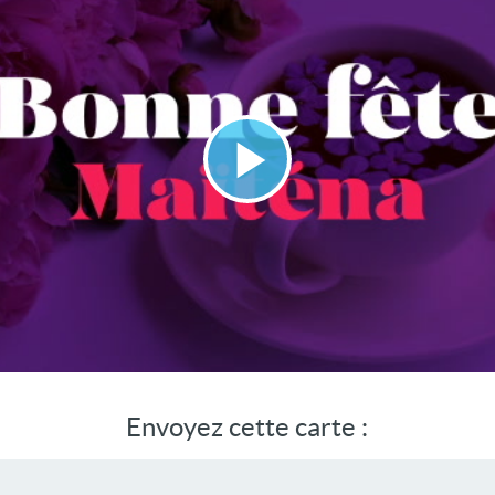
Lire
la
vidéo
Envoyez cette carte :