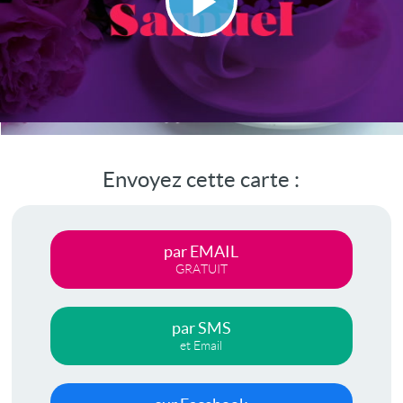
Lire
la
vidéo
Envoyez cette carte :
par EMAIL
GRATUIT
par SMS
et Email