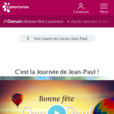
Connexion
Anniversaire
Fête du jour
Amour
Amitié
Merci
Toutes les cartes
Demain :
Bonne fête Laurence
🎉
Après-demain :
Claire
Voir toutes les cartes Jean-Paul
C'est la Journée de Jean-Paul !