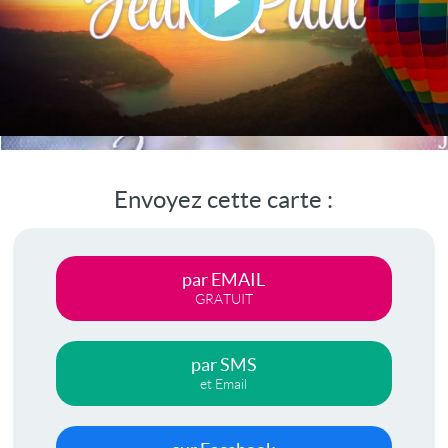
Lire
la
vidéo
Envoyez cette carte :
par EMAIL
GRATUIT
par SMS
et Email