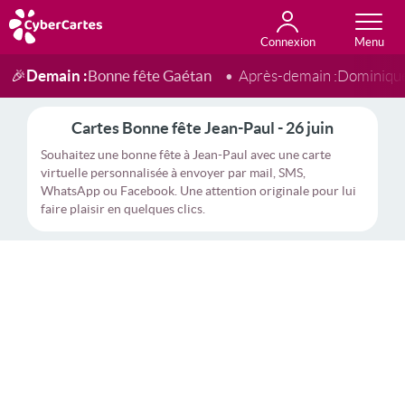
Connexion
Anniversaire
Fête du jour
Amour
Amitié
Merci
Toutes les cartes
Demain :
Bonne fête Gaétan
🎉
Après-demain :
Dominiqu
Cartes Bonne fête Jean-Paul - 26 juin
Souhaitez une bonne fête à Jean-Paul avec une carte
virtuelle personnalisée à envoyer par mail, SMS,
WhatsApp ou Facebook. Une attention originale pour lui
faire plaisir en quelques clics.