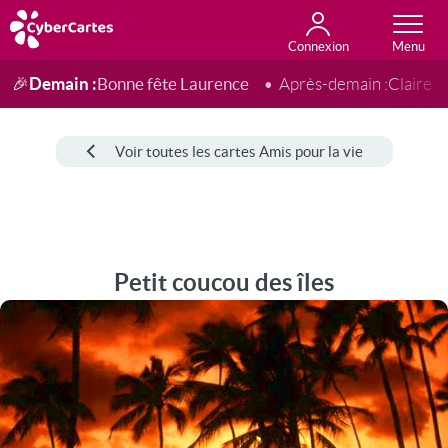
Connexion
Anniversaire
Fête du jour
Amour
Amitié
Merci
Toutes les cartes
Demain :
Bonne fête Laurence
🎉
Après-demain :
Claire
Voir toutes les cartes Amis pour la vie
Petit coucou des îles