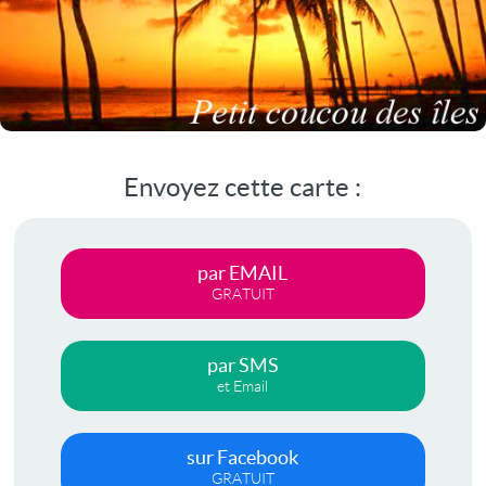
Envoyez cette carte :
par EMAIL
GRATUIT
par SMS
et Email
sur Facebook
GRATUIT