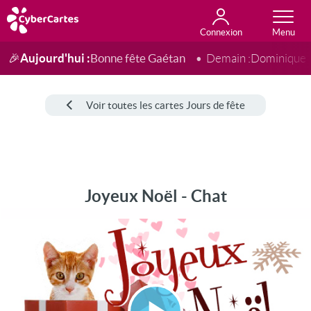
Connexion
Anniversaire
Fête du jour
Amour
Amitié
Merci
Toutes les cartes
Aujourd'hui :
Bonne fête Gaétan
🎉
Demain :
Dominique
Voir toutes les cartes Jours de fête
Joyeux Noël - Chat