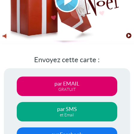
Lire
la
vidéo
Envoyez cette carte :
par EMAIL
GRATUIT
par SMS
et Email