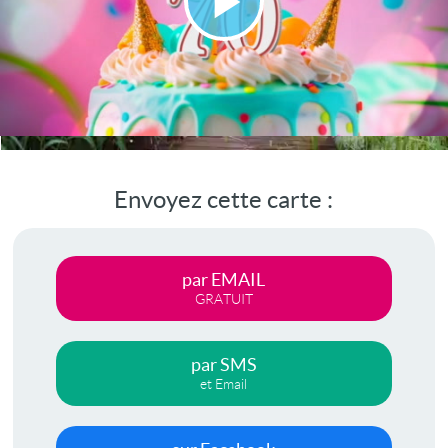
Lire
la
vidéo
Envoyez cette carte :
par EMAIL
GRATUIT
par SMS
et Email