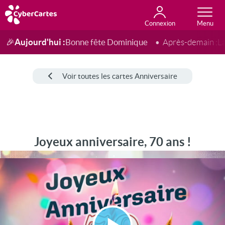
Connexion
Anniversaire
Fête du jour
Amour
Amitié
Merci
Toutes les cartes
Aujourd'hui :
Bonne fête Dominique
🎉
Après-demain :
L
Voir toutes les cartes Anniversaire
Joyeux anniversaire, 70 ans !