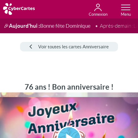
Connexion
Anniversaire
Fête du jour
Amour
Amitié
Merci
Toutes les cartes
Aujourd'hui :
Bonne fête Dominique
🎉
Après-demain :
L
Voir toutes les cartes Anniversaire
76 ans ! Bon anniversaire !