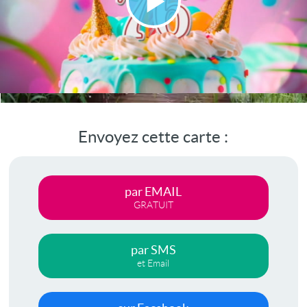
Lire
la
vidéo
Envoyez cette carte :
par EMAIL
GRATUIT
par SMS
et Email