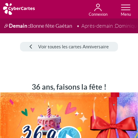
Connexion
Anniversaire
Fête du jour
Amour
Amitié
Merci
Toutes les cartes
Demain :
Bonne fête Gaétan
🎉
Après-demain :
Dominiqu
Voir toutes les cartes Anniversaire
36 ans, faisons la fête !