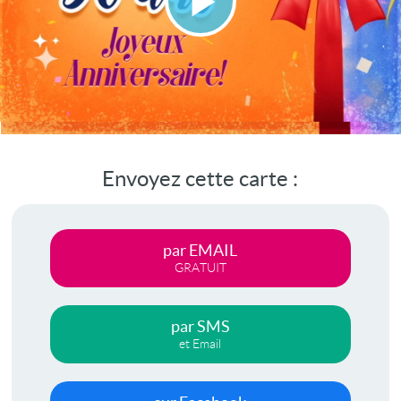
Lire
la
vidéo
Envoyez cette carte :
par EMAIL
GRATUIT
par SMS
et Email