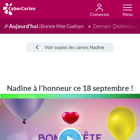
Connexion
Anniversaire
Fête du jour
Amour
Amitié
Merci
Toutes les cartes
Aujourd'hui :
Bonne fête Gaétan
🎉
Demain :
Dominique
Voir toutes les cartes Nadine
Nadine à l'honneur ce 18 septembre !