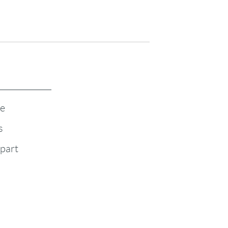
te
s
-part