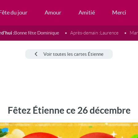
Fête du jour
Amour
Amitié
Merci
d'hui :
Bonne fête Dominique
Après-demain :
Laurence
Mard
Voir toutes les cartes Étienne
Fêtez Étienne ce 26 décembre