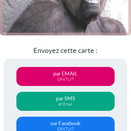
Envoyez cette carte :
par EMAIL
GRATUIT
par SMS
et Email
sur Facebook
GRATUIT