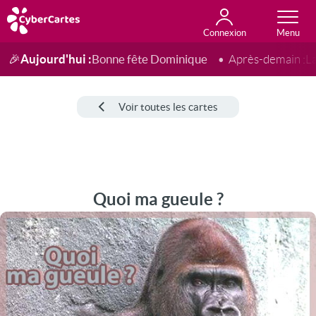
Connexion
Anniversaire
Fête du jour
Amour
Amitié
Merci
Toutes les cartes
Aujourd'hui :
Bonne fête Dominique
🎉
Après-demain :
L
Voir toutes les cartes
Quoi ma gueule ?