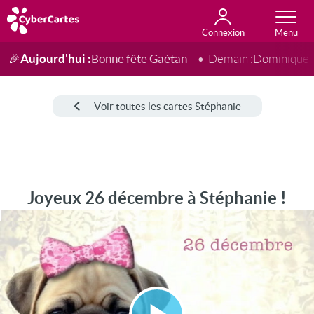
Connexion
Anniversaire
Fête du jour
Amour
Amitié
Merci
Toutes les cartes
Aujourd'hui :
Bonne fête Gaétan
🎉
Demain :
Dominique
Voir toutes les cartes Stéphanie
Joyeux 26 décembre à Stéphanie !