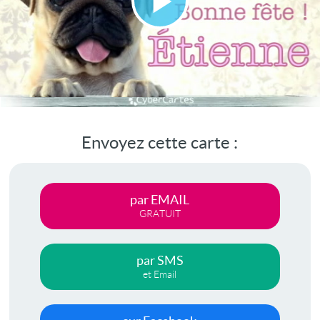
Lire
la
vidéo
Envoyez cette carte :
par EMAIL
GRATUIT
par SMS
et Email