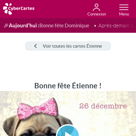
Connexion
Anniversaire
Fête du jour
Amour
Amitié
Merci
Toutes les cartes
Aujourd'hui :
Bonne fête Dominique
🎉
Après-demain :
L
Voir toutes les cartes Étienne
Bonne fête Étienne !