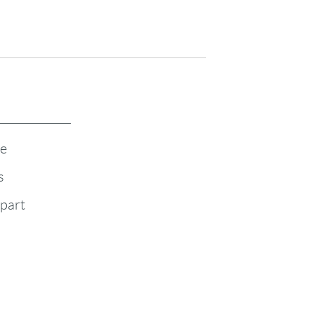
te
s
-part