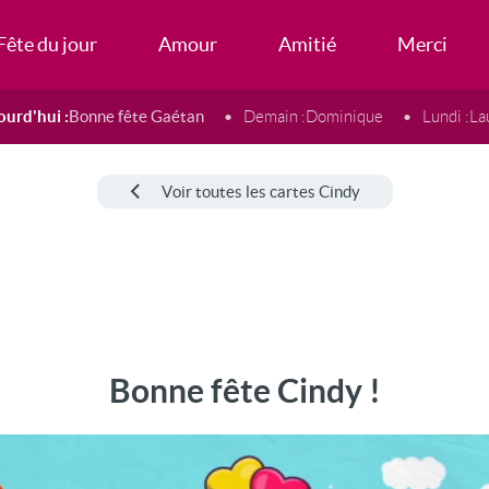
Fête du jour
Amour
Amitié
Merci
ourd'hui :
Bonne fête Gaétan
Demain :
Dominique
Lundi :
La
Voir toutes les cartes Cindy
Bonne fête Cindy !