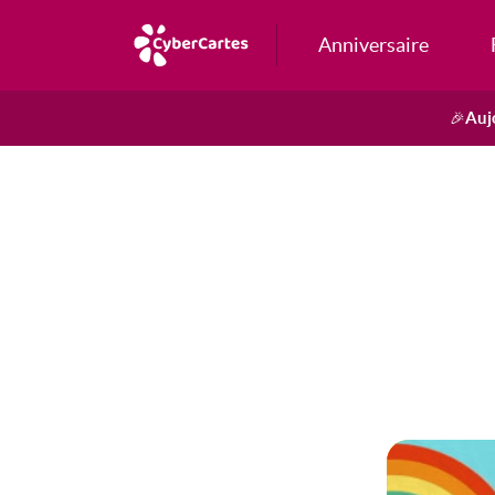
Anniversaire
Auj
🎉